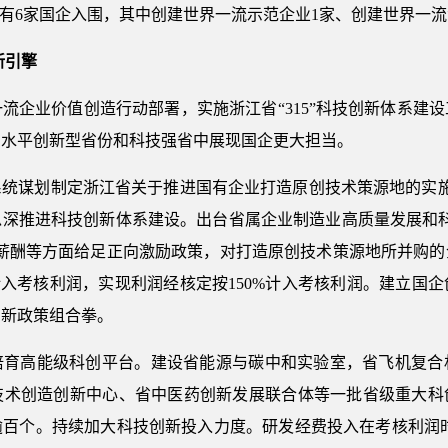
共有6家国企入围，其中创建世界一流示范企业1家、创建世界一流
新引擎
流企业价值创造行动部署，实施浙江省“315”科技创新体系建
高水平创新型省份和科技强省中展现国企更大担当。
系统谋划制定浙江省关于推进国有企业打造原创技术策源地的实施
纵深推进科技创新体系建设。出台省属企业制造业高质量发展和
、薪酬等方面给足正向激励政策，对打造原创技术策源地所并购的
计入考核利润，实现利润经核定按150%计入考核利润。建立国
创新政策组合拳。
培育高能级科创平台。建设省能源与碳中和实验室，省飞机复合
术创造创新中心、省中医药创新发展联合体等一批省级重大科创
百个。持续加大科技创新投入力度。研发经费投入在考核利润时