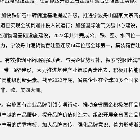
循环战略枢纽建设，在高能级开放之省建设中聚合更强国企势能。
。加快铁矿石中转储运基地提能升级，推进宁波舟山国家大宗商
道已实现全线贯通并投入试运行；加强国际油气交易中心建设，
通物流基础设施建设，2022年共计完成公、铁、空、水四位一
力，宁波舟山港货物吞吐量连续14年位居全球第一，集装箱吞
式。有效推动国企间强强联合、与民企优势互补，探索“抱团出海”
“一带一路”建设，大力推进基建产业链联合走出去，积极开拓能
高能级创新要素。截至2022年底，省属企业在全球30多个国
、非、欧、美四大洲。
牌。实施国有企业品牌引领专项行动。推动全省国企积极发挥品
质卓越的产品服务，提升品牌价值创造力。组织开展全省国企品
牌卓著的优秀样板，加大品牌宣传，强化品牌意识，着力形成浙