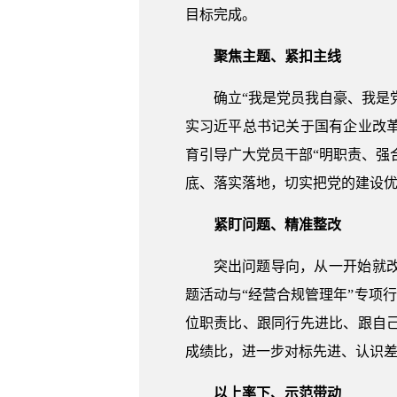
目标完成。
聚焦主题、紧扣主线
确立“我是党员我自豪、我是
实习近平总书记关于国有企业改
育引导广大党员干部“明职责、强
底、落实落地，切实把党的建设
紧盯问题、精准整改
突出问题导向，从一开始就
题活动与“经营合规管理年”专项
位职责比、跟同行先进比、跟自
成绩比，进一步对标先进、认识
以上率下、示范带动