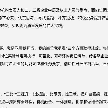
设机构负责人和二、三级企业中层及以上人员为重点，面向集团
静下心来、认真思考，寻找差距、补齐短板，积极投身提升产
营效益，实现更高质量发展的伟大实践。
自豪、我是党员我担当、我的岗位我尽责”三个方面取得成效。集
岗位实际制定可执行、可量化、可考评的责任清单，给各级企业
团对每户企业的功能定位和任务要求，创造性开展实践活动，量
、“三比”“三提升”（比担当、比尽责、比贡献，提升自豪感、
重点举措贯穿全过程，有机融合、一体推进。把学和做结合起来