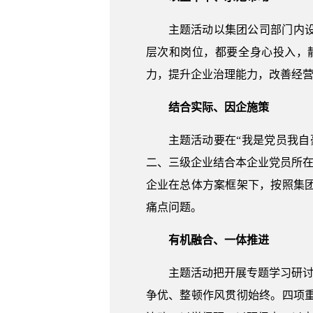
主题活动以集团公司部门内
层次和岗位，都要全身心投入，
力，提升企业治理能力，改善经
结合实际、因企施策
主题活动要在“我是党员我
二、三级企业结合本企业党员所在
企业在总体方案框架下，按照集
痛点问题。
有机融合、一体推进
主题活动把开展专题学习研讨
争优、整顿作风贯彻始终。四项