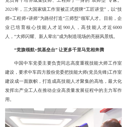
党员骨干培养成集技师、工程师于一身的“双师型”专家。
2021年，三大国家级工作室被正式授牌“工匠讲堂”，以“技
师+工程师+讲师”为路径打造“三师型”领军人才。目前，企
业已培育核心技能人才近900人，高技能人才近6000
人，“大师闪耀、新人辈出”成为制造现场的亮丽风景线。
“党旗领航+筑基垒台” 让更多千里马竞相奔腾
中国中车党委主要负责同志高度重视技能大师工作室
建设，要求中车四方股份党委把技能大师(党员先锋)工作室
建设成一面旗帜，打造成高技能人才聚集的高地，最大化
发挥出产业工人在推动企业高质量发展征程中的主力军作
用。