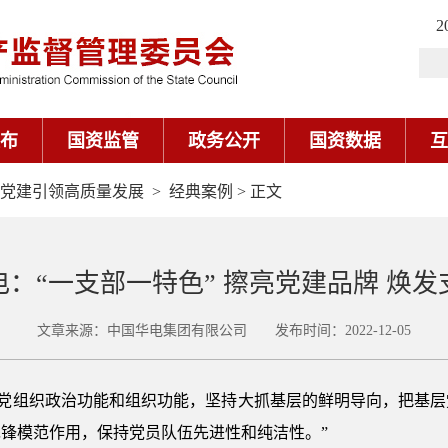
2
布
国资监管
政务公开
国资数据
互
量党建引领高质量发展
>
经典案例
> 正文
电：“一支部一特色” 擦亮党建品牌 焕发
文章来源：中国华电集团有限公司 发布时间：2022-12-05
强党组织政治功能和组织功能，坚持大抓基层的鲜明导向，把基
锋模范作用，保持党员队伍先进性和纯洁性。”