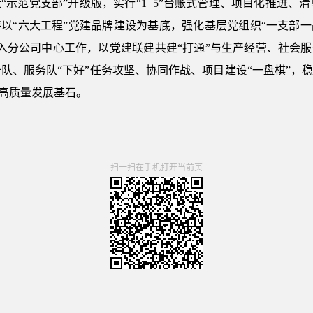
“示范党支部”升级版，实行“1+5”台账式管理、项目化推进
持以“六大工程”党建品牌建设为基底，强化基层党组织“一支部一
入分公司中心工作，以党建联建共建“打通”与生产经营、社会服
队、服务队“下好”任务攻坚、协同作战、项目建设“一盘棋”，稳
司高质量发展基石。
扫一扫在手机打开当前页