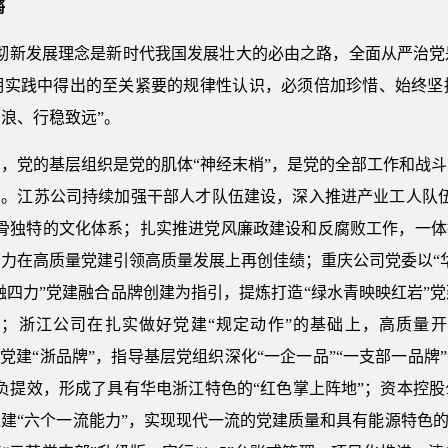
锵
贯彻新发展理念是新时代我国发展壮大的必由之路，全面从严治党
期实践中得出的至关紧要的规律性认识，必须倍加珍惜、始终坚
浪、行稳致远”。
，党的基层组织是党的肌体“神经末梢”，是党的全部工作和战
景。江苏公司持续加强干部人才队伍建设，深入推进产业工人队
骨独特的文化体系；扎实推进党风廉政建设和反腐败工作，一体
力在高质量党建引领高质量发展上再创佳绩；重庆公司党委以“
四融四力”党建融合品牌创建为指引，提炼打造“绿水青映映红岩”
；浙江公司在扎实做好党建“规定动作”的基础上，高质量
力打造党建“浙品牌”，指导基层党组织深化“一企一品”“一支部一品
减负提效，形成了具有华电浙江特色的“红色掌上阵地”；资本控
建“六个一流能力”，实现现代一流的党建质量和具有能源特色的