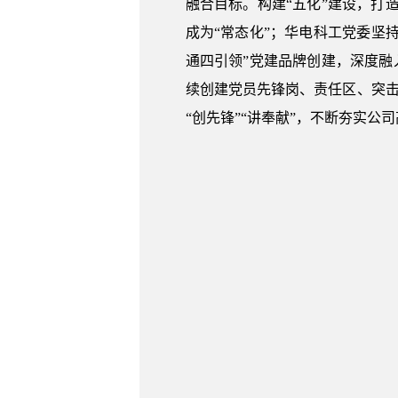
融合目标。构建“五化”建设，打造
成为“常态化”；华电科工党委坚
通四引领”党建品牌创建，深度融
续创建党员先锋岗、责任区、突击
“创先锋”“讲奉献”，不断夯实公