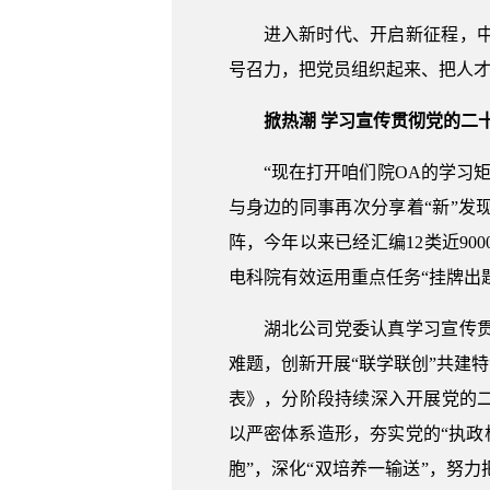
进入新时代、开启新征程，
号召力，把党员组织起来、把人
掀热潮 学习宣传贯彻党的二
“现在打开咱们院OA的学习
与身边的同事再次分享着“新”发
阵，今年以来已经汇编12类近9
电科院有效运用重点任务“挂牌出
湖北公司党委认真学习宣传
难题，创新开展“联学联创”共建
表》，分阶段持续深入开展党的
以严密体系造形，夯实党的“执政
胞”，深化“双培养一输送”，努