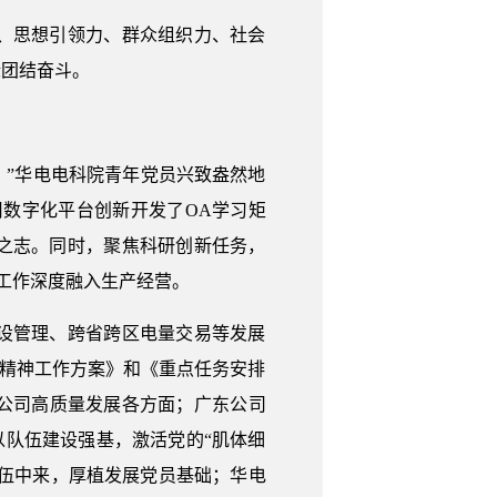
、思想引领力、群众组织力、社会
标团结奋斗。
！”华电电科院青年党员兴致盎然地
用数字化平台创新开发了OA学习矩
进之志。同时，聚焦科研创新任务，
建工作深度融入生产经营。
设管理、跨省跨区电量交易等发展
大精神工作方案》和《重点任务安排
公司高质量发展各方面；广东公司
以队伍建设强基，激活党的“肌体细
队伍中来，厚植发展党员基础；华电