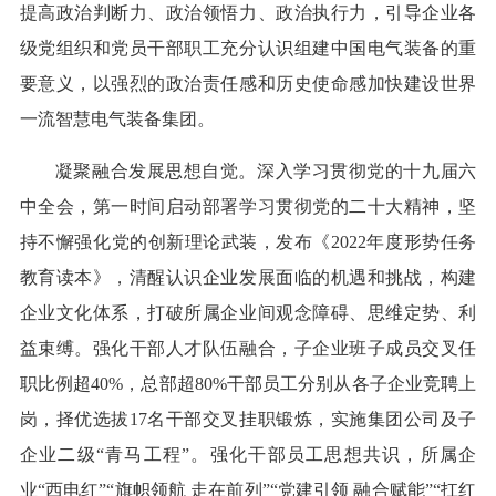
提高政治判断力、政治领悟力、政治执行力，引导企业各
级党组织和党员干部职工充分认识组建中国电气装备的重
要意义，以强烈的政治责任感和历史使命感加快建设世界
一流智慧电气装备集团。
凝聚融合发展思想自觉。深入学习贯彻党的十九届六
中全会，第一时间启动部署学习贯彻党的二十大精神，坚
持不懈强化党的创新理论武装，发布《2022年度形势任务
教育读本》，清醒认识企业发展面临的机遇和挑战，构建
企业文化体系，打破所属企业间观念障碍、思维定势、利
益束缚。强化干部人才队伍融合，子企业班子成员交叉任
职比例超40%，总部超80%干部员工分别从各子企业竞聘上
岗，择优选拔17名干部交叉挂职锻炼，实施集团公司及子
企业二级“青马工程”。强化干部员工思想共识，所属企
业“西电红”“旗帜领航 走在前列”“党建引领 融合赋能”“扛红