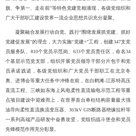
旗、争第一、走在前”等特色党建竞相涌现，各级党组织和
广大干部职工建设世界一流企业思想共识充分凝聚。
凝聚融合发展行动自觉。践行“围绕发展抓党建、抓好
党建促发展”的理念，大力实施“党建+”工程，创建347支党
员服务队、810个党员示范岗、633个党员责任区，命名34
个基层示范党支部，组织开展党员领导干部分片包干和党
员承诺践诺，各级党组织和广大党员干部职工在北京冬
奥、进博会等重大任务中冲锋在前，在白鹤滩-江苏特高压
直流工程、三峡如东海上风电柔性直流输电示范工程等重
点项目建设中迎难而上，在世界首台单柱结构容量最大强
油导向柔性直流换流变压器、363kV GIS断路器绝缘拉杆等
一系列高端产品研发中奋勇攻坚，党组织战斗堡垒和党员
先锋模范作用充分彰显。