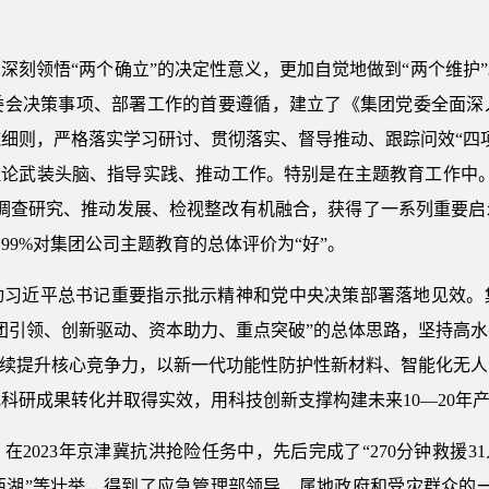
深刻领悟“两个确立”的决定性意义，更加自觉地做到“两个维护
委会决策事项、部署工作的首要遵循，建立了《集团党委全面深
细则，严格落实学习研讨、贯彻落实、督导推动、跟踪问效“四
理论武装头脑、指导实践、推动工作。特别是在主题教育工作中
、调查研究、推动发展、检视整改有机融合，获得了一系列重要启
99%对集团公司主题教育的总体评价为“好”。
动习近平总书记重要指示批示精神和党中央决策部署落地见效。
团引领、创新驱动、资本助力、重点突破”的总体思路，坚持高
，持续提升核心竞争力，以新一代功能性防护性新材料、智能化无
科研成果转化并取得实效，用科技创新支撑构建未来10—20年
2023年京津冀抗洪抢险任务中，先后完成了“270分钟救援31
8个西湖”等壮举，得到了应急管理部领导、属地政府和受灾群众的