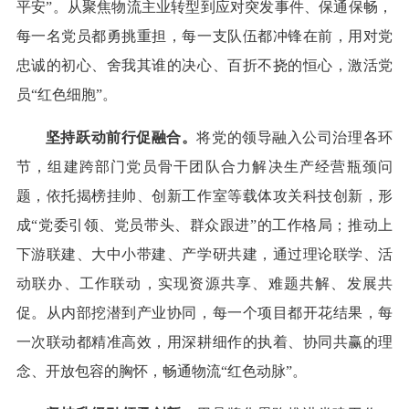
平安”。从聚焦物流主业转型到应对突发事件、保通保畅，
每一名党员都勇挑重担，每一支队伍都冲锋在前，用对党
忠诚的初心、舍我其谁的决心、百折不挠的恒心，激活党
员“红色细胞”。
坚持跃动前行促融合。
将党的领导融入公司治理各环
节，组建跨部门党员骨干团队合力解决生产经营瓶颈问
题，依托揭榜挂帅、创新工作室等载体攻关科技创新，形
成“党委引领、党员带头、群众跟进”的工作格局；推动上
下游联建、大中小带建、产学研共建，通过理论联学、活
动联办、工作联动，实现资源共享、难题共解、发展共
促。从内部挖潜到产业协同，每一个项目都开花结果，每
一次联动都精准高效，用深耕细作的执着、协同共赢的理
念、开放包容的胸怀，畅通物流“红色动脉”。