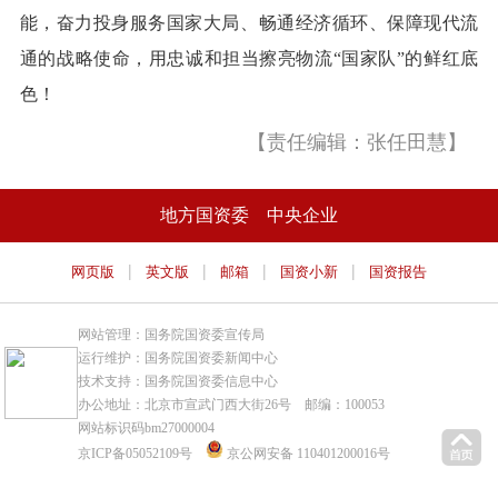
能，奋力投身服务国家大局、畅通经济循环、保障现代流
通的战略使命，用忠诚和担当擦亮物流“国家队”的鲜红底
色！
【责任编辑：张任田慧】
地方国资委
中央企业
|
|
|
|
网页版
英文版
邮箱
国资小新
国资报告
网站管理：国务院国资委宣传局
运行维护：国务院国资委新闻中心
技术支持：国务院国资委信息中心
办公地址：北京市宣武门西大街26号 邮编：100053
网站标识码bm27000004
京ICP备05052109号
京公网安备 110401200016号