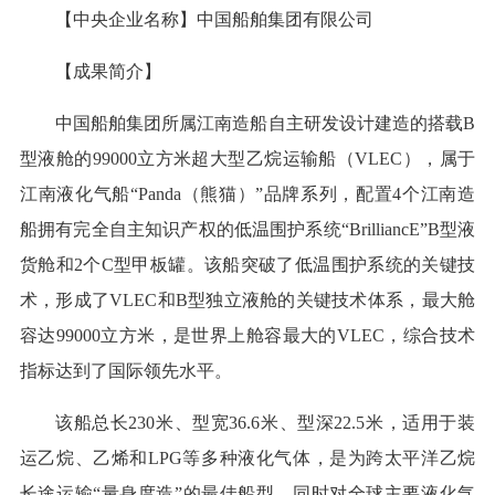
【中央企业名称】中国船舶集团有限公司
【成果简介】
中国船舶集团所属江南造船自主研发设计建造的搭载B
型液舱的99000立方米超大型乙烷运输船（VLEC），属于
江南液化气船“Panda（熊猫）”品牌系列，配置4个江南造
船拥有完全自主知识产权的低温围护系统“BrilliancE”B型液
货舱和2个C型甲板罐。该船突破了低温围护系统的关键技
术，形成了VLEC和B型独立液舱的关键技术体系，最大舱
容达99000立方米，是世界上舱容最大的VLEC，综合技术
指标达到了国际领先水平。
该船总长230米、型宽36.6米、型深22.5米，适用于装
运乙烷、乙烯和LPG等多种液化气体，是为跨太平洋乙烷
长途运输“量身度造”的最佳船型，同时对全球主要液化气