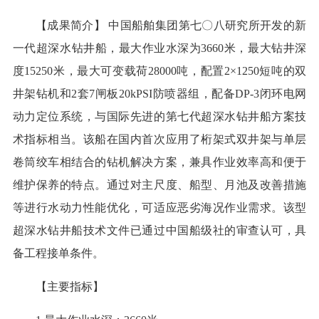
【成果简介】 中国船舶集团第七〇八研究所开发的新
一代超深水钻井船，最大作业水深为3660米，最大钻井深
度15250米，最大可变载荷28000吨，配置2×1250短吨的双
井架钻机和2套7闸板20kPSI防喷器组，配备DP-3闭环电网
动力定位系统，与国际先进的第七代超深水钻井船方案技
术指标相当。该船在国内首次应用了桁架式双井架与单层
卷筒绞车相结合的钻机解决方案，兼具作业效率高和便于
维护保养的特点。通过对主尺度、船型、月池及改善措施
等进行水动力性能优化，可适应恶劣海况作业需求。该型
超深水钻井船技术文件已通过中国船级社的审查认可，具
备工程接单条件。
【主要指标】