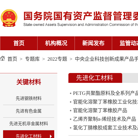
首页
机构概况
新闻发布
监管动
首页
>
专题库
>
2022专题
>
中央企业科技创新成果产品手册
先进化工材料
关键材料
PETG共聚酯原料及全系列产
先进钢铁材料
官能化溶聚丁苯橡胶工业化技
官能化溶聚丁苯橡胶产品
先进有色金属
乙烯齐聚制α-烯烃技术及产品
先进无机非金属材料
氢化丁腈橡胶成套工业技术及
先进化工材料