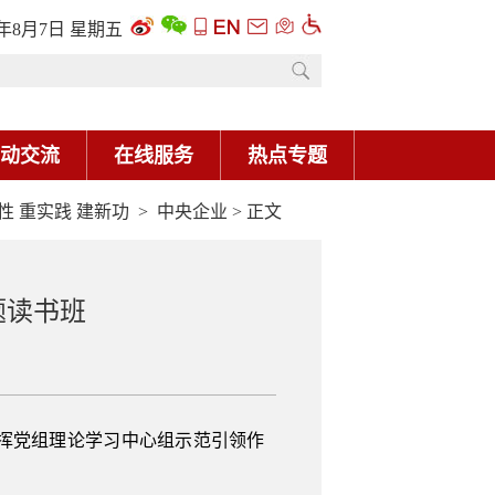
6年8月7日 星期五
动交流
在线服务
热点专题
性 重实践 建新功
>
中央企业
> 正文
题读书班
挥党组理论学习中心组示范引领作