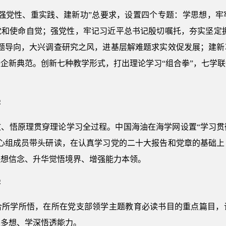
、强党性、重实践、建新功”总要求，设置四个专题：学思想，牢
和使命自觉；强党性，牢记习近平总书记殷切嘱托，夯实坚定拥
问题导向，大兴调查研究之风，进基层解难题求实效促发展；建新
企新典范。创新七种教学形式，打出理论学习“组合拳”，七学
学
文、悟原理贯穿理论学习全过程。中国海油在海学网设置“学习贯
中心组成员带头研读，在认真学习党的二十大报告和党章的基础上
理想信念、升华觉悟境界、增强能力本领。
学
合所学所悟，在所在党支部领学主题教育必读书目的重点篇目，
思多想、学深悟透能力。