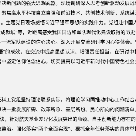
解决新问题的强大思想武器。现场调研深入思考创新驱动发展战
，聚焦高水平科技自立自强和前沿技术、共创技术创新，系统谋
地。主题党日现场感悟习近平强军思想的实践伟力。党组赴中国人
设成就展”等，近距离感受我国国防和军队现代化建设取得的历史
界一流军队建设的信心决心。深入开展交流研讨学习心得体会。
、“悟”的成效，在交流中提高思想认识、增强责任担当，在研讨
悟中坚定信仰信念信心，切实提高以习近平新时代中国特色社会
天科工党组坚持理论联系实际，将理论学习同推动中心工作结合
解决一批发展所需、改革所急、基层所盼、民心所向的问题清单
字诀，针对航天基业差异化发展突出的瓶颈、自主创新能力存在
改整治。强化落实“两个全面实现”、狠抓全年任务落实的具体举