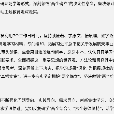
研现场学等形式，深刻领悟“两个确立”的决定性意义，坚决做到
推动主题教育走深走实。
成员利用7个工作日时间，坚持读原著、学原文、悟原理，逐字逐
制定学习材料，专门编印、拓展习近平总书记关于发展航天事业
人带头领读，重要篇目逐段逐句研学，原原本本、认认真真学习
实践要求，全面把握这一重要思想的世界观、方法论和贯穿其中
度思考、深刻理解上下功夫，把学习成果“深化”为把握规律的“
的“真招实策”，进一步夯实坚定拥护“两个确立”、坚决做到“两个
组不断强化问题导向、实践导向、需求导向，创新集体学习、交
求学深悟透。党组反复研学“两个结合”、“六个必须坚持”，活