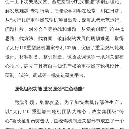
促干上下功夫见实效。基层党组织扎实推进“学创新理论、
解发展难题”专项行动，把理论学习学在经常、用在日常，
从“太行110”重型燃气轮机项目出发，深度思考示范运行、
问题排故、对外合作等挑战和难题，从党的创新理论中找
思路、找方法、找答案，破解制约发展的瓶颈难题，取得
了太行110重型燃机国家专利102项，突破了重型燃气轮机
设计、材料制备、整机制造、试验及调试等一系列关键核
心技术，建立了具有自主知识产权的重型燃气轮机设计、
研制、试验、调试等一批先进研究平台。
强化组织功能 激发强劲“红色动能”
党旗引领，集智攻坚。为了加快燃机各部件生产，
以“太行110”重型燃气轮机团队为核心，成立集团级“铸
心”新长征党员突击队，围绕燃机制造关键环节成立了十个