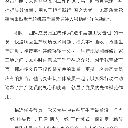
突击小组，以誓夺全胜的工作作风，与时间节点竞速，与
挫折失败较量，用实干担当践行“国之大者”，以高质量党
建为重型燃气轮机高质量发展注入强劲的“红色动能”。
期间，团队成员张宝成作为“透平盘加工突击组”的一
员，快速响应生产现场技术问题，把关零件验收，抢抓生
产进度，携带零件连续辗转于公司、生产现场和维修厂家
三地之间，36小时内完成了千里往返奔波。对于张宝成而
言，那20多公斤不仅仅是零件的重量，更是一名共产党员
应有的担当。他与突击队全体成员一起，以实际行动生动
诠释了共产党员的初心和使命，彰显了党员的先锋模范作
用。
临近任务节点，党员带头冲在科研生产最前沿，争当
一线“排头兵”，开启“两点一线”工作模式，保进度、稳节