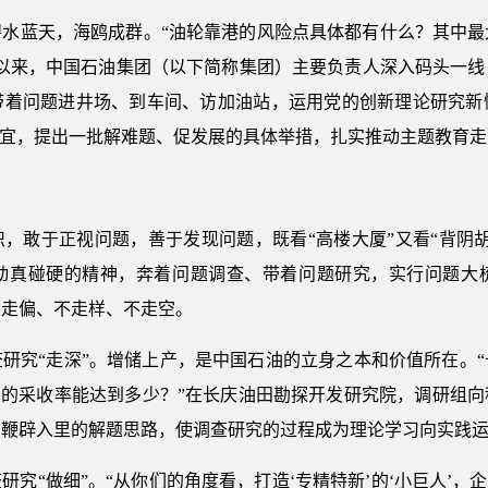
碧水蓝天，海鸥成群。“油轮靠港的风险点具体都有什么？其中最
展以来，中国石油集团（以下简称集团）主要负责人深入码头一线
带着问题进井场、到车间、访加油站，运用党的创新理论研究新
制宜，提出一批解难题、促发展的具体举措，扎实推动主题教育走
，敢于正视问题，善于发现问题，既看“高楼大厦”又看“背阴
动真碰硬的精神，奔着问题调查、带着问题研究，实行问题大
不走偏、不走样、不走空。
研究“走深”。增储上产，是中国石油的立身之本和价值所在。
们的采收率能达到多少？”在长庆油田勘探开发研究院，调研组
、鞭辟入里的解题思路，使调查研究的过程成为理论学习向实践
究“做细”。“从你们的角度看，打造‘专精特新’的‘小巨人’，