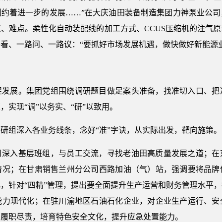
约着进一步的发展……”在大庆油田装备制造集团力神泵业公司
、难点。柔性化自动装配线的加工方式、CCUS压缩机的注气
看、一路问、一路议：“要抓好市场发展机遇，做快做好新能源业
促发展。集团党组围绕调研题目做足案头准备，找准切入口、把
实现“调”以务实、“研”以致用。
研组深入各业务线条，念好“准”字诀，从实际出发，靶向施策。
日深入基层班组，与员工交流，寻找老油田高质量发展之道；在
情况；在甘肃销售兰州分公司西路加油（气）站，强调要将品牌
，针对“四精”管理，提出要全面提升生产运营和财务管理水平
能力现代化；在驻川渝地区石油石化企业，对企业生产运行、安
员履职尽责，培育特色安全文化，提升应急处置能力。