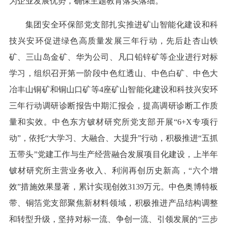
为企业发展优势，确保主题教育落实落细。
集团安全环保部党支部扎实推进矿山智能化建设和科
技兴安环促进绿色高质量发展三年行动，先后赴杏山铁
矿、三山岛金矿、华为公司、凡口铅锌矿等企业进行对标
学习，组织召开第一阶段中色红透山、中色白矿、中色大
冶丰山铜矿和铜山口矿等4座矿山智能化建设和科技兴安环
三年行动调研诊断报告中期汇报会，提高调研诊断工作质
量和实效。中色东方铍材研究所党支部开展“6+X专项行
动”，依托“大学习、大融合、大提升”行动，积极推进“五抓
五带头”党建工作与生产经营融合发展项目化建设，上半年
铍材研究所主营业务收入、利润再创历史新高，“六个增
效”措施效果显著，累计实现创效3139万元。中色奥博特板
带、铜箔党支部聚焦新材料领域，积极推进产品结构调整
和转型升级，坚持对标一流、争创一流、引领发展的“三步