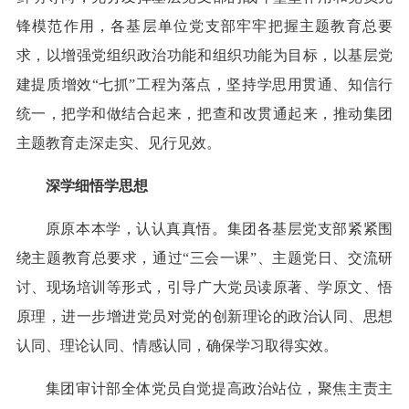
锋模范作用，各基层单位党支部牢牢把握主题教育总要
求，以增强党组织政治功能和组织功能为目标，以基层党
建提质增效“七抓”工程为落点，坚持学思用贯通、知信行
统一，把学和做结合起来，把查和改贯通起来，推动集团
主题教育走深走实、见行见效。
深学细悟学思想
原原本本学，认认真真悟。集团各基层党支部紧紧围
绕主题教育总要求，通过“三会一课”、主题党日、交流研
讨、现场培训等形式，引导广大党员读原著、学原文、悟
原理，进一步增进党员对党的创新理论的政治认同、思想
认同、理论认同、情感认同，确保学习取得实效。
集团审计部全体党员自觉提高政治站位，聚焦主责主