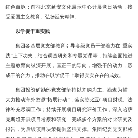
红色血脉；前往北京延安文化展示中心开展党日活动，接
受爱国主义教育、弘扬延安精神。
以学促干重实践
集团各基层党支部教育引导各级党员干部着力在“重实
践”上下功夫，结合调查研究和专题党课等，持续全面推进
主题教育向纵深开展，匡正干的导向，增强干的动力，形
成干的合力，推动在以学促干上取得实实在在的成效。
集团投资矿勘部党支部坚持以并购为主、勘查为辅，
大力推动海外资源“拓展行动”，落实赞比亚C项目财税、法
律补充尽调工作；持续开展项目研究评价工作，深入哈萨
克斯坦开展项目考察和研究，完成多个方案的对比研究及
报告，为后续项目决策提供坚强支撑。集团纪委党支部将