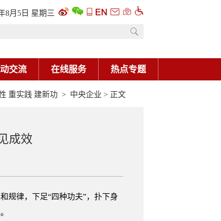
6年8月5日 星期三
动交流
在线服务
热点专题
性 重实践 建新功
>
中央企业
> 正文
见成效
和规律，下足“四种功夫”，扑下身
上。