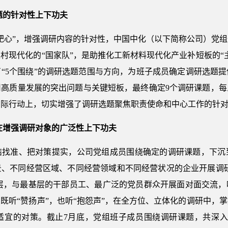
题的针对性上下功夫
靶心”，增强调研内容的针对性，中国中化（以下简称公司）党
村现代化的“国家队”，是助推化工新材料现代化产业补短板的“
“5个围绕”的调研选题范围与方向，为班子成员确定调研选题
司高质量发展的突出问题与关键短板，最终确定9个调研课题，每
实际行动上，切实增强了调研选题聚焦职责使命和中心工作的针
在增强调研对象的广泛性上下功夫
结找准、把对策提实，公司党组成员围绕确定的调研课题，下沉
、不同经营区域、不同经营领域和不同经营状况的企业开展调研
”基层，与最基层的干部员工、最广泛的党员群众开展面对面交流
既听“赞扬声”，也听“抱怨声”，在全方位、立体化的调研中，
适宜的对策。截止7月底，党组班子成员围绕调研课题，共深入基