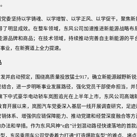
级。
司党委坚持以学铸魂、以学增智、以学正风、以学促干，聚焦新
得了明显成效。在整车领域，东风公司加速推进新能源战略布
能源品牌和商品；在技术领域，持续推动完善自主新能源的平
源事业，在新赛道上全力提速。
品
球首发并启动预定，围绕高质量投放猛士917，确立新能源越野新
密结合，进一步明晰事业发展路径，强化党员干部使命担当，并
风旗下中式豪华电动轿车岚图追光在上半年上市，东风公司高端新
教育开展以来，岚图汽车党委深入基层一线开展调查研究，足迹
营销体系、增强供应链保障能力、推动党建和经营深度融合等方
办法和举措。作为东风风神“e启”计划混动路径快速落地的首款
型，东风乘用车公司党委着力打通“打造爆款车型”的难点、堵