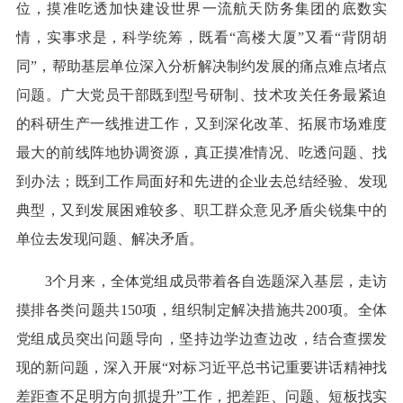
位，摸准吃透加快建设世界一流航天防务集团的底数实
情，实事求是，科学统筹，既看“高楼大厦”又看“背阴胡
同”，帮助基层单位深入分析解决制约发展的痛点难点堵点
问题。广大党员干部既到型号研制、技术攻关任务最紧迫
的科研生产一线推进工作，又到深化改革、拓展市场难度
最大的前线阵地协调资源，真正摸准情况、吃透问题、找
到办法；既到工作局面好和先进的企业去总结经验、发现
典型，又到发展困难较多、职工群众意见矛盾尖锐集中的
单位去发现问题、解决矛盾。
3个月来，全体党组成员带着各自选题深入基层，走访
摸排各类问题共150项，组织制定解决措施共200项。全体
党组成员突出问题导向，坚持边学边查边改，结合查摆发
现的新问题，深入开展“对标习近平总书记重要讲话精神找
差距查不足明方向抓提升”工作，把差距、问题、短板找实