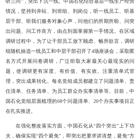
听三问”，突出下沉一线。中国石化结合基层一线生产经营
情况，坚持到井站、到班组、到岗位，听一线员工、听基
层干部、听我们服务对象心声，问他们的所期所盼、问突
出问题、问工作良方，由点到面掌握第一手情况。在区域
调研过程中，为了让干部员工放下顾虑、畅所欲言，调研
组随机抽选一线员工和中层干部召开了4场座谈会，采取匿
名方式开展问卷调研，广泛听取大家最关心最现实的问
题，使调研更有深度、有价值、有实效。注重清单式管
理，突出成果转化。每名党组成员都建立了问题清单、责
任清单、任务清单、为员工群众办实事清单等。目前，中
国石化党组层面梳理的68个问题清单、20个办实事项目正
在扎实推进。
在强化整改落实方面，中国石化从“四个突出”上下功
夫，确保实现“四个避免”，即突出把要求讲清楚，避免“方