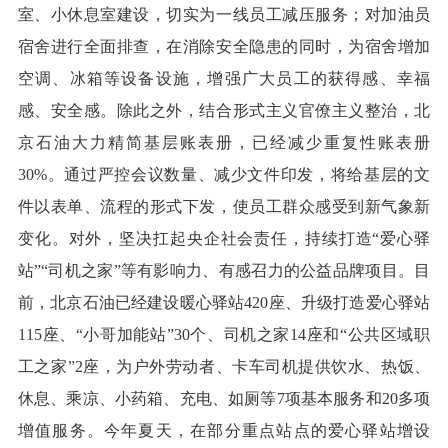
室、小休息室建设，切实为一线员工减压服务；对加油员
宿舍进行全面排查，在消除安全隐患的同时，为宿舍增加
空调、冰箱等设备设施，增强广大员工的获得感、幸福
感、安全感。除此之外，结合形式主义官僚主义整治，北
京石油大力精简基层账表册，已经减少重复性账表册
30%。通过严控会议数量、减少文件印发，将给基层的文
件以表单、流程的形式下发，使员工群众感受到新气象新
变化。对外，坚决扛起央企社会责任，持续打造“爱心驿
站”“司机之家”等有影响力、有感召力的公益品牌项目。目
前，北京石油已经建设暖心驿站420座、升级打造爱心驿站
115座、“小哥加能站”30个、司机之家14座和“公共区域职
工之家”2座，为户外劳动者、卡车司机提供饮水、热饭、
休息、乘凉、小药箱、充电、如厕等7项基本服务和20多项
增值服务。今年夏天，在部分重点站点的爱心驿站增设