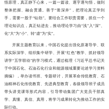
悟原理，真正静下心来，一篇一篇读、逐字逐句悟，做到
整体把握、融会贯通。善于“凿深井”，把理论真正学到
手，需要一股子“钻劲”。要结合工作职责需要，抓住一个
理论知识点，真正钻进去，推动理论学习由“浅”入“深”、
化“大”为“小”、转“虚”为“实”。
开展主题教育以来，中国石化提出强化原著导学、联
系实际深学、组织集中研学、开展“红色”教学、抓好领导
讲学“五学联动”的学习模式，通过梳理《习近平总书记关
于中国石化、石油石化行业和能源领域重要论述学习资料
摘编》，举办读书班、专题研讨，开展革命传统教育、石
油精神石化传统教育、先进典型教育，各级领导班子成员
带头讲党课等形式内容，引导带动集团广大党员干部真
学、真懂、真信、真用，将学习成果转化为推动工作的实
际行动。