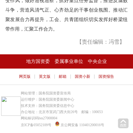
变作风，做好巡视巡察，抓好重点任务监督，推进反腐败
斗争，营造风清气正、心齐劲足的干事创业氛围。推动汇
聚发展合力再提升，工会、共青团组织切实发挥好桥梁纽
带作用，汇聚工作合力。
【责任编辑：冯雪】
地方国资委
委属事业单位
中央企业
|
|
|
|
网页版
英文版
邮箱
国资小新
国资报告
网站管理：国务院国资委宣传局
运行维护：国务院国资委新闻中心
技术支持：国务院国资委信息中心
办公地址：北京市宣武门西大街26号 邮编：100053
网站标识码bm27000004
京ICP备05052109号
京公网安备 110401200016号