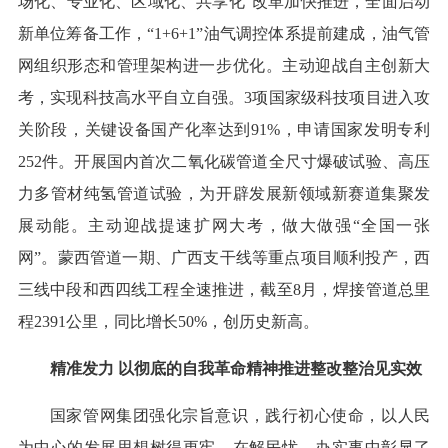
场化、专业化、区域化、共享化”改革加快推进，全面启动
新单位筹备工作，“1+6+1”油气调控体系提前建成，油气管
网组织形态和管理架构进一步优化。主动迎战自主创新大
考，实现科技高水平自立自强。3项国家级科技项目进入攻
关阶段，关键设备国产化率达到91%，申请国家发明专利
252件。开展国内首次二氧化碳管道全尺寸爆破试验、高压
力多管材纯氢管道试验，为开辟发展新领域新赛道集聚发
展动能。主动迎战提速扩网大考，做大做强“全国一张
网”。蒙西管道一期、广西支干线等重点项目顺利投产，西
三线中段和西四线工程全速推进，截至8月，焊接管道总里
程2391公里，同比增长50%，创历史新高。
精准发力 以彻底的自我革命精神推进整改整治见实效
国家管网集团强化宗旨意识，践行初心使命，以人民
为中心的发展思想树得更牢，在解民忧、办实事中彰显了