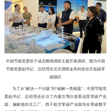
中国节能党委班子成员围绕调研主题开展调研。图为中国
节能党委副书记、总经理在北京调研金风科技亦庄低碳零
碳园区
为了从“解决一个问题”到“破解一类难题”，中国节能党
委副书记、总经理还走访了内蒙古鄂尔多斯远景零碳产业
园、施耐德亦庄工厂、西子航空零碳产业园等在零碳数字