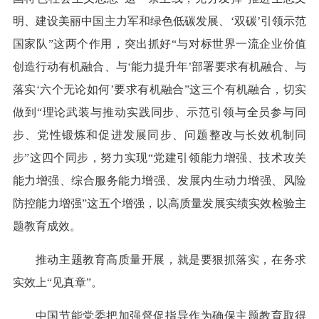
明、建设美丽中国主力军和绿色低碳发展、‘双碳’引领示范
国家队”这两个作用，突出抓好“与对标世界一流企业价值
创造行动有机融合、与‘能力提升年’部署要求有机融合、与
落实‘六个无论如何’要求有机融合”这三个有机融合，切实
做到“理论武装与推动实践同步、示范引领与全员参与同
步、党性锻炼和促进发展同步、问题整改与长效机制同
步”这四个同步，努力实现“党建引领能力增强、技术攻关
能力增强、综合服务能力增强、发展内生动力增强、风险
防控能力增强”这五个增强，以高质量发展实绩实效检验主
题教育成效。
推动主题教育高质量开展，就是要狠抓落实，在务求
实效上“见真章”。
中国节能党委把加强督促指导作为确保主题教育取得