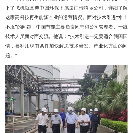
下了飞机就直奔中国环保下属厦门瑞科际公司，详细了解
这家高科技再生能源企业的运营情况。面对技术引进“水土
不服”的问题，中国节能主要负责同志和公司管理者、一线
技术人员面对面交流。他说：“技术引进一定要适合我国国
情，要利用现有条件加快解决技术研发、产业化方面的问
题。”