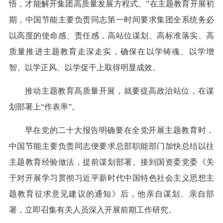
悟，才能解开集团高质量发展方程式。”在主题教育开展初
期，中国节能主要负责同志第一时间要求集团全系统务必
以高度的使命感、责任感，高站位谋划、高标准落实、高
质量推进主题教育走深走实，确保在以学铸魂、以学增
智、以学正风、以学促干上取得明显成效。
推动主题教育高质量开展，就要提高政治站位，在谋
划部署上“作表率”。
早在党的二十大报告明确要在全党开展主题教育时，
中国节能主要负责同志便要求总部职能部门加快总结以往
主题教育经验做法，提前谋划部署。接到国资委党委《关
于对开展学习贯彻习近平新时代中国特色社会主义思想主
题教育征求意见建议的通知》后，他亲自谋划、亲自部
署，立即召集有关人员深入开展前期工作研究。