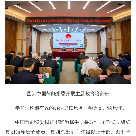
图为中国节能党委开展主题教育培训班
学习理论最有效的办法是读原著、学原文、悟原理。
中国节能党委以读书班为抓手，采取“4+3”形式，组织
集团领导班子成员、集团总部副主任级以上干部、派驻子