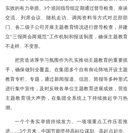
实效的有力举措。3个巡回指导组定期通过督导检查、座谈
交流、列席会议、随机走访、调阅资料等方式对总部部
门、各二级子公司开展主题教育情况进行督导检查，并建
立“三报两会两规范”工作机制和报送制度，确保主题教育
不走样、不变形。
把营造浓厚学习氛围作为扎实推动主题教育的重要抓
手，确保做到全覆盖。在集团多个自有舆论阵地开设主题
教育专栏、专题，通过新闻报道、信息、简报等多种形式
进行集中宣传，及时反映各单位主题教育进展成效，营造
主题教育强大声势，在集团全系统上下持续掀起学习热
潮。
一个个务实举措持续发力、一项项重点工作压茬推
进……5个月来，中国节能坚持高站位谋划、高起点起步、