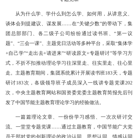
从为什么学、学什么到怎么学、如何用，从讲意义、
谈体会到提建议、谋发展……在“关键少数”的带动下，集
团总部部门、各二级子公司纷纷通过读书班、“第一议
题”、“三会一课”、主题党日活动等多种平台，采取“集体学
+自己学”“走出去+请进来”“研读原文+专题研讨”等学习方
式，不折不扣推动理论学习往深里走、往实里走、往心里
走。主题教育期间，集团系统累计开展读书班183天，专题
研讨183次，各级领导班子成员深入一线讲专题党课202
次，中央主题教育网站和国资委党委主题教育简报先后刊
发了中国节能主题教育理论学习的经验做法。
一篇篇理论文章、一份份学习感悟、一次次研讨交
流、一堂堂专题党课……通过主题教育，中国节能广大党
员干部对党的创新理论的政治认同、思想认同、情感认同