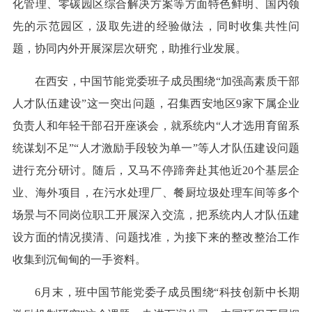
化管理、零碳园区综合解决方案等方面特色鲜明、国内领
先的示范园区，汲取先进的经验做法，同时收集共性问
题，协同内外开展深层次研究，助推行业发展。
在西安，中国节能党委班子成员围绕“加强高素质干部
人才队伍建设”这一突出问题，召集西安地区9家下属企业
负责人和年轻干部召开座谈会，就系统内“人才选用育留系
统谋划不足”“人才激励手段较为单一”等人才队伍建设问题
进行充分研讨。随后，又马不停蹄奔赴其他近20个基层企
业、海外项目，在污水处理厂、餐厨垃圾处理车间等多个
场景与不同岗位职工开展深入交流，把系统内人才队伍建
设方面的情况摸清、问题找准，为接下来的整改整治工作
收集到沉甸甸的一手资料。
6月末，班中国节能党委子成员围绕“科技创新中长期