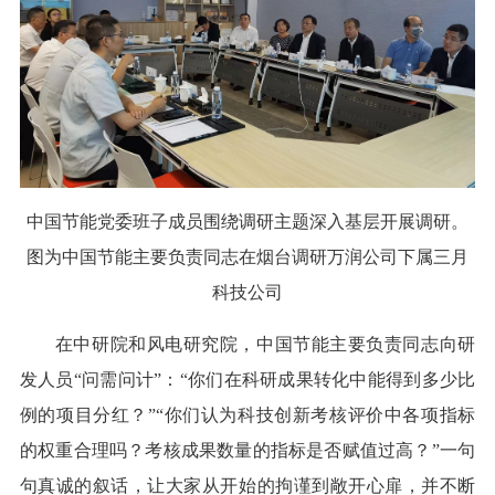
中国节能党委班子成员围绕调研主题深入基层开展调研。
图为中国节能主要负责同志在烟台调研万润公司下属三月
科技公司
在中研院和风电研究院，中国节能主要负责同志向研
发人员“问需问计”：“你们在科研成果转化中能得到多少比
例的项目分红？”“你们认为科技创新考核评价中各项指标
的权重合理吗？考核成果数量的指标是否赋值过高？”一句
句真诚的叙话，让大家从开始的拘谨到敞开心扉，并不断