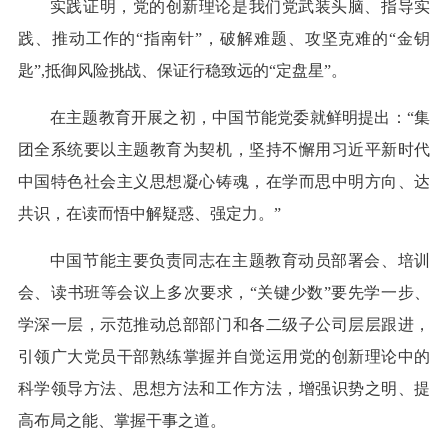
实践证明，党的创新理论是我们党武装头脑、指导实
践、推动工作的“指南针”，破解难题、攻坚克难的“金钥
匙”,抵御风险挑战、保证行稳致远的“定盘星”。
在主题教育开展之初，中国节能党委就鲜明提出：“集
团全系统要以主题教育为契机，坚持不懈用习近平新时代
中国特色社会主义思想凝心铸魂，在学而思中明方向、达
共识，在读而悟中解疑惑、强定力。”
中国节能主要负责同志在主题教育动员部署会、培训
会、读书班等会议上多次要求，“关键少数”要先学一步、
学深一层，示范推动总部部门和各二级子公司层层跟进，
引领广大党员干部熟练掌握并自觉运用党的创新理论中的
科学领导方法、思想方法和工作方法，增强识势之明、提
高布局之能、掌握干事之道。