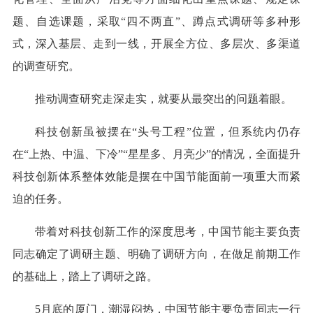
题、自选课题，采取“四不两直”、蹲点式调研等多种形
式，深入基层、走到一线，开展全方位、多层次、多渠道
的调查研究。
推动调查研究走深走实，就要从最突出的问题着眼。
科技创新虽被摆在“头号工程”位置，但系统内仍存
在“上热、中温、下冷”“星星多、月亮少”的情况，全面提升
科技创新体系整体效能是摆在中国节能面前一项重大而紧
迫的任务。
带着对科技创新工作的深度思考，中国节能主要负责
同志确定了调研主题、明确了调研方向，在做足前期工作
的基础上，踏上了调研之路。
5月底的厦门，潮湿闷热，中国节能主要负责同志一行