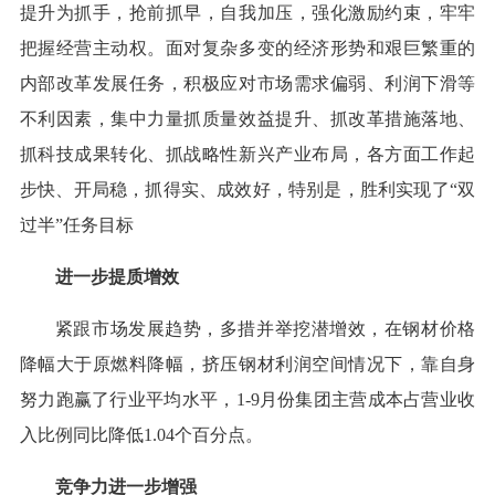
提升为抓手，抢前抓早，自我加压，强化激励约束，牢牢
把握经营主动权。面对复杂多变的经济形势和艰巨繁重的
内部改革发展任务，积极应对市场需求偏弱、利润下滑等
不利因素，集中力量抓质量效益提升、抓改革措施落地、
抓科技成果转化、抓战略性新兴产业布局，各方面工作起
步快、开局稳，抓得实、成效好，特别是，胜利实现了“双
过半”任务目标
进一步提质增效
紧跟市场发展趋势，多措并举挖潜增效，在钢材价格
降幅大于原燃料降幅，挤压钢材利润空间情况下，靠自身
努力跑赢了行业平均水平，1-9月份集团主营成本占营业收
入比例同比降低1.04个百分点。
竞争力进一步增强