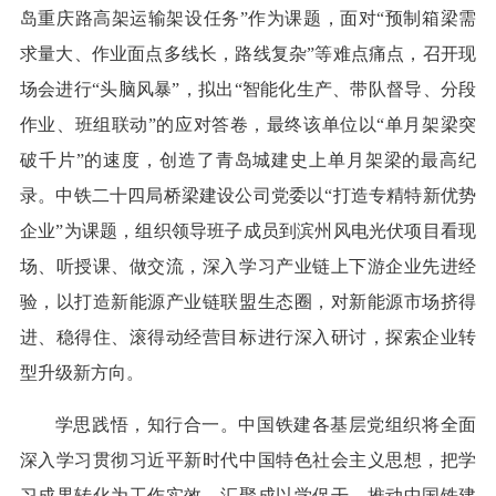
岛重庆路高架运输架设任务”作为课题，面对“预制箱梁需
求量大、作业面点多线长，路线复杂”等难点痛点，召开现
场会进行“头脑风暴”，拟出“智能化生产、带队督导、分段
作业、班组联动”的应对答卷，最终该单位以“单月架梁突
破千片”的速度，创造了青岛城建史上单月架梁的最高纪
录。中铁二十四局桥梁建设公司党委以“打造专精特新优势
企业”为课题，组织领导班子成员到滨州风电光伏项目看现
场、听授课、做交流，深入学习产业链上下游企业先进经
验，以打造新能源产业链联盟生态圈，对新能源市场挤得
进、稳得住、滚得动经营目标进行深入研讨，探索企业转
型升级新方向。
学思践悟，知行合一。中国铁建各基层党组织将全面
深入学习贯彻习近平新时代中国特色社会主义思想，把学
习成果转化为工作实效，汇聚成以学促干、推动中国铁建