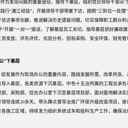
作为发现问题的重要途径，接待下基层，组织党员领导干部从“坐
践行“浦江经验”，开展领导干部带案下访，按照“三到位一处理
好信访事项化解，推进解决历史遗留问题，切实保障职工群众利
手”开展“一对一”座谈，了解基层员工关切，指导基层抓好廉政
工资发放、评先评优、化验分析、招标采购、安全环保、财务管
公”下基层
、促发展作为现场办公的重要内容，围绕发展所需、改革所急、
策导入基层、各类资源下沉基层。中色十五冶所属的工程总承包
理部、采购部、综合办公室下沉至基层项目部，面对面地解决实
要领导连续20多天，带头蹲点督导冶炼厂环保升级改造项目，穿
查各施工区域，持续发力组织系统试车和投料生产工作，确保冶