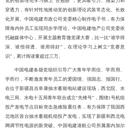
党的创新理论学习插上“云翅膀”，更具吸引力、感染力和
穿透力，有针对性地推动党的创新理论武装常态化、长效
化开展。中国电建市政公司党委精心制作电子书，有力保
障海内外员工实现同步学理论。中国电建地产公司党委依
托融媒体中心，开展主题教育微党课大赛，比一比“谁学得
深、谁悟得透、谁用得好”，在理论学习上树立“竞赛意
识”，累计阅读量超过三万。
中国电建各级党组织引导广大青年学而信、学而用、
学而行，不断激发青年员工的爱国情、强国志、报国行。
在位于新疆昌吉阜康抽水蓄能电站建设现场，西北院、水
电三局、水电十五局青年联合成立“先锋号”，围绕1号机组
投产发电节点目标突击急难险重任务，有力保障了我国西
北地区首台抽水蓄能机组投产发电，实现了新疆和西北电
网调节性电源的新突破。中国电建港航公司所属塞内加尔