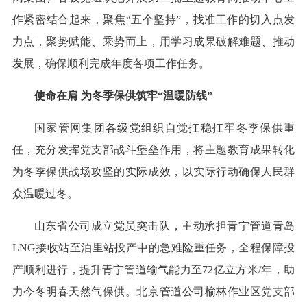
作紧密结合起来，聚焦“五个坚持”，找准工作的切入点发
力点，聚势赋能、乘势而上，用学习成果破解难题、推动
发展，确保顺利完成年度各项工作任务。
使命在肩 为冬季保供筑牢“温暖防线”
国家管网集团各级党组织自觉扛稳扛牢冬季保供重
任，充分发挥党支部战斗堡垒作用，将主题教育成果转化
为冬季保供战场攻坚的实际成效，以实际行动确保人民群
众温暖过冬。
山东省公司成立党员突击队，主动承担青宁管道青岛
LNG接收站至泊里站投产中的急难险重任务，全程保障投
产顺利进行，提升青宁管道输气能力至72亿立方米/年，助
力今冬明春天然气保供。北京管道公司榆林作业区党支部