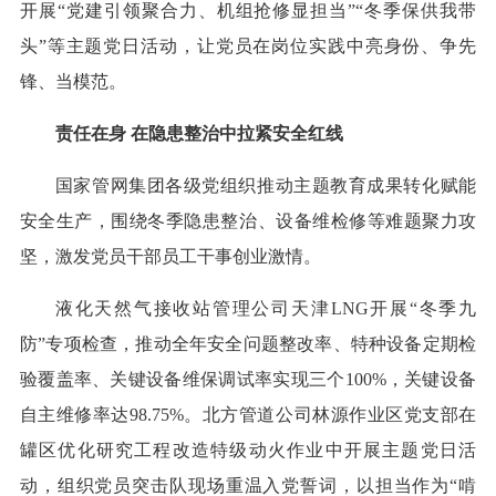
开展“党建引领聚合力、机组抢修显担当”“冬季保供我带
头”等主题党日活动，让党员在岗位实践中亮身份、争先
锋、当模范。
责任在身 在隐患整治中拉紧安全红线
国家管网集团各级党组织推动主题教育成果转化赋能
安全生产，围绕冬季隐患整治、设备维检修等难题聚力攻
坚，激发党员干部员工干事创业激情。
液化天然气接收站管理公司天津LNG开展“冬季九
防”专项检查，推动全年安全问题整改率、特种设备定期检
验覆盖率、关键设备维保调试率实现三个100%，关键设备
自主维修率达98.75%。北方管道公司林源作业区党支部在
罐区优化研究工程改造特级动火作业中开展主题党日活
动，组织党员突击队现场重温入党誓词，以担当作为“啃