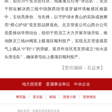
岗，划出10个党员责任区，组建重点任务“突击队”，党员
干部在解决西三线中段陕西段管道穿越环境敏感区难题
中，主动亮身份、当先锋，以守护绿水青山的实际成效擦
亮“橙心护绿”党支部品牌底色。北京管道公司山西分公司
党委推动学用结合，组织干部员工大力开展市场开拓，推
动陕京三线6#阀室上载项目顺利投产，实现北京管道煤层
气上载从“0”到“1”的突破。延庆作业区党支部成立“动火连
头突击队”，确保香屯站上载项目顺利投产。
【责任编辑：石运来】
地方国资委
委属事业单位
中央企业
|
|
|
|
网页版
英文版
邮箱
国资小新
国资报告
网站管理：国务院国资委宣传局