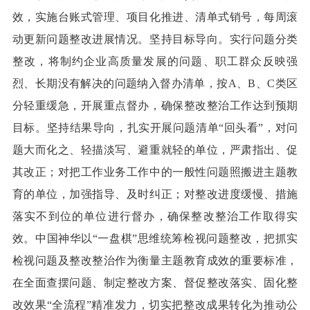
效，实施台账式管理、项目化推进、清单式销号，每周滚
动更新问题整改进展情况。坚持目标导向。实行问题分类
整改，将制约企业高质量发展的问题、职工群众反映强
烈、长期没有解决的问题纳入督办清单，按A、B、C类区
分轻重缓急，开展重点督办，确保整改整治工作达到预期
目标。坚持结果导向，扎实开展问题清单“回头看”，对问
题大而化之、轻描淡写、避重就轻的单位，严肃指出、促
其改正；对把工作业务工作中的一般性问题照搬进主题教
育的单位，加强指导、及时纠正；对整改进度缓慢、措施
落实不到位的单位进行督办，确保整改整治工作取得实
效。中国神华以“一盘棋”思维统筹检视问题整改，把抓实
检视问题及整改整治作为衡量主题教育成效的重要标准，
在全面查摆问题、制定整改方案、督促整改落实、固化整
改效果“全流程”精准发力，切实把整改成果转化为推动公