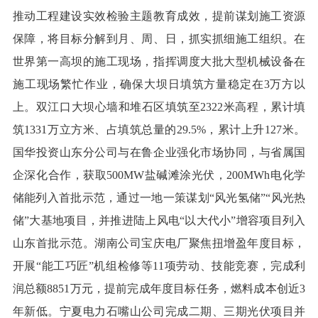
推动工程建设实效检验主题教育成效，提前谋划施工资源
保障，将目标分解到月、周、日，抓实抓细施工组织。在
世界第一高坝的施工现场，指挥调度大批大型机械设备在
施工现场繁忙作业，确保大坝日填筑方量稳定在3万方以
上。双江口大坝心墙和堆石区填筑至2322米高程，累计填
筑1331万立方米、占填筑总量的29.5%，累计上升127米。
国华投资山东分公司与在鲁企业强化市场协同，与省属国
企深化合作，获取500MW盐碱滩涂光伏，200MWh电化学
储能列入首批示范，通过一地一策谋划“风光氢储”“风光热
储”大基地项目，并推进陆上风电“以大代小”增容项目列入
山东首批示范。湖南公司宝庆电厂聚焦扭增盈年度目标，
开展“能工巧匠”机组检修等11项劳动、技能竞赛，完成利
润总额8851万元，提前完成年度目标任务，燃料成本创近3
年新低。宁夏电力石嘴山公司完成二期、三期光伏项目并