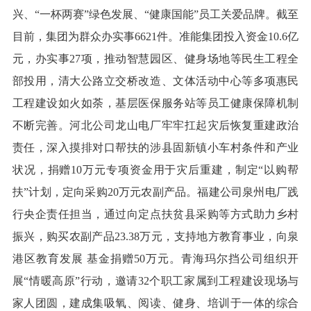
兴、“一杯两赛”绿色发展、“健康国能”员工关爱品牌。截至
目前，集团为群众办实事6621件。准能集团投入资金10.6亿
元，办实事27项，推动智慧园区、健身场地等民生工程全
部投用，清大公路立交桥改造、文体活动中心等多项惠民
工程建设如火如荼，基层医保服务站等员工健康保障机制
不断完善。河北公司龙山电厂牢牢扛起灾后恢复重建政治
责任，深入摸排对口帮扶的涉县固新镇小车村条件和产业
状况，捐赠10万元专项资金用于灾后重建，制定“以购帮
扶”计划，定向采购20万元农副产品。福建公司泉州电厂践
行央企责任担当，通过向定点扶贫县采购等方式助力乡村
振兴，购买农副产品23.38万元，支持地方教育事业，向泉
港区教育发展 基金捐赠50万元。青海玛尔挡公司组织开
展“情暖高原”行动，邀请32个职工家属到工程建设现场与
家人团圆，建成集吸氧、阅读、健身、培训于一体的综合