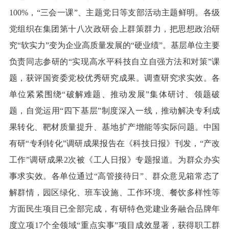
100%，“三会一课”、主题党日等支部活动主题鲜明。各级
党组织在集团第十八次政研会上群策群力，把思想政治研
究“软实力”变为企业高质量发展的“硬业绩”。基层单位主要
负责同志参研的“实现高水平科技自立自强方法和对策”课
题，获评国资委党校优秀研究成果。调查研究求实效。各
单位紧紧围绕“破解难题、推动发展”集体研讨、领题破
题，自觉运用“四下基层”制度深入一线，推动解决专利成
果转化、靶材质量提升、基地扩产增能等实际问题。中国
有研“专利转化”调研成果报告在《科技日报》刊发，“产改
工作”调研成果2次被《工人日报》专题报道。为群众办实
事求实效。各单位通过“高管接待日”、群众意见箱常态了
解群情，园区绿化、班车设施、工作环境、餐饮多样性等
方面民生项目已全部完成，有研特色党建业务融合品牌年
度立项17个全领域“重点实事”项目成效显著，获得职工群