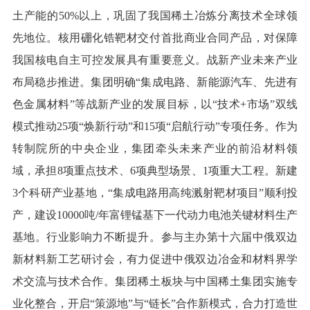
土产能的50%以上，巩固了我国稀土冶炼分离技术全球领
先地位。核用硼化锆靶材交付首批商业合同产品，对保障
我国核电自主可控发展具有重要意义。战新产业未来产业
布局稳步推进。集团明确“集成电路、新能源汽车、先进有
色金属材料”等战新产业的发展目标，以“技术+市场”双线
模式推动25项“焕新行动”和15项“启航行动”专项任务。作为
转制院所的中央企业，集团牵头未来产业的前沿材料领
域，承担8项重点技术、6项典型场景、1项重大工程。新建
3个科研产业基地，“集成电路用高纯溅射靶材项目”顺利投
产，建设10000吨/年富锂锰基下一代动力电池关键材料生产
基地。行业影响力不断提升。参与主办第十六届中俄双边
新材料新工艺研讨会，有力促进中俄双边冶金和材料界学
术交流与技术合作。集团稀土板块与中国稀土集团实施专
业化整合，开启“策源地”与“链长”合作新模式，合力打造世