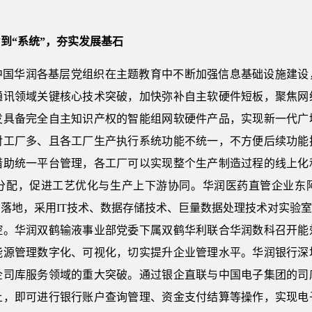
到“系统”，夯实发展基石
中国华润各基层党组织在主题教育中不断加强信息基础设施建设
通讯领域关键核心技术突破，加快弥补自主软硬件短板，聚焦网
发具备完全自主知识产权的智能组网软硬件产品，实现新一代广
对工厂多、且各工厂生产执行系统功能不统一，不方便后续功能
借助统一平台管理，各工厂可以实现整个生产制造过程的线上化
分配，促进工艺优化与生产上下游协同。华润医药直管企业东
落地，采用IT技术、数据存储技术、巨量数据处理技术对实验
控。华润双鹤输液事业部党委下属双鹤华利联合华润数科召开能
能源管理数字化、可视化，切实提升企业管理水平。华润银行深
企司库服务领域的重大突破。通过银企直联与中国电子集团的司
上，即可进行银行账户查询管理、资金支付结算等操作，实现电