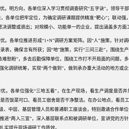
题优。明方向，各单位深入学习贯彻调查研究“五字诀”，领导干部
，各单位把牢定位，为确定调研课题提供精准“靶心”；联动强
坚决调整或退出；对规模小、功能单一的企业，提出涵盖多方面
案优。各单位推进形成“1+N”调研方案矩阵。因“人”施策，针
录表，确保言有所获；因“地”施策，实行“三问三赴”，围绕生
急难愁盼”，多去后勤保障单位，围绕工作打不开局面的问题，
一”强化调研统筹，实现“两个做到”，做到承办重大活动的地方或
作优。各单位强化“三地五看”，在生产现场，看生产调度是否
是否饭菜可口、看员工宿舍是否干净整洁。在办公地点，看员工
办高级、中层、基层管理人员和普通职工座谈会，特别邀请合作单
；推进“两入三宣”，深入基层联系点和被调研单位，宣讲党的方
，扎实提升现场调研工作质效。