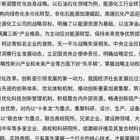
不断调整优化自身战略。以石油石化领域为例，能源化工行业转
结构向绿色化多元化转型，非化石能源加速崛起，高端石化产品
能源化工公司的战略目标，明确了以能源资源为基础、以洁净油
两翼三新”产业格局，为主动应对能源转型、保持未来竞争优势
、柯达等知名企业的衰败，无一不与战略失误相关。中央企业应
时洞察行业发展动态，立足国资央企使命责任，明确战略定位，
略性新兴产业和未来产业等方面下好“先手棋”，掌握战略主动权
深化改革。创新是引领发展的第一动力，我国经济社会发展比过
造先进的创新体系、优化体制机制，推动创新要素加速集聚，筑
断优化科技创新管理机制，积极整合内外部资源，畅通创新链产
台优势，对内以“十条龙”为重点，集聚科研、设计、生产、设
以“联合体”为重点，联合高校院所、兄弟企业，建设跨领域、
国中车等多家企业、高校和科研院所，组建碳纤维及其复合材料
问题。实践表明，只有率先掌握一个行业的核心技术，才能掌握