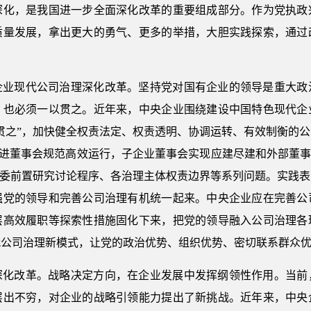
深化，是我国进一步全面深化改革的重要组成部分。作为党执政
质量发展，拿出更大的勇气、更多的举措，大胆实践探索，通过
。
企业现代公司治理深化改革。坚持党对国有企业的领导是重大政
，也必须一以贯之。近年来，中央企业围绕建设中国特色现代企
贯之”，加快健全权责法定、权责透明、协调运转、有效制衡的
极推进董事会规范高效运行，子企业董事会实现应建尽建和外部董事
党委前置研究讨论程序、各治理主体权责边界等系列问题。实践
强党的领导和完善公司治理有机统一起来。中央企业应在完善公
层高效履职等探索性措施固化下来，把党的领导融入公司治理各
代公司治理新模式，让党的政治优势、组织优势、密切联系群众
深化改革。战略决定方向，在企业发展中发挥纲领性作用。当前
层出不穷，对企业的战略引领能力提出了新挑战。近年来，中央