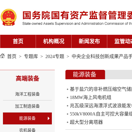
首页
机构概况
新闻发布
监管动
首页
>
专题库
>
2024专题
>
中央企业科技创新成果产品手册
能源装备
高端装备
基于盐穴的非补燃压缩空气储
海洋工程装备
18MW海上风电机组
兆瓦级深远海漂浮式波浪能发
加工制造装备
550kV8000A自主可控大容
能源装备
超大型分离塔器
农机装备