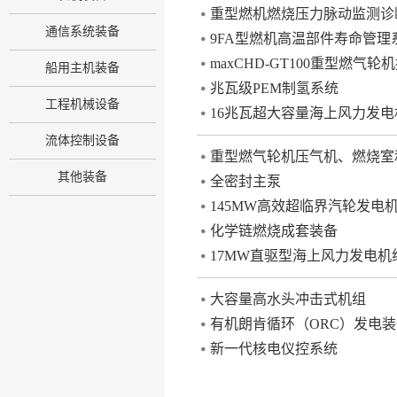
重型燃机燃烧压力脉动监测诊
通信系统装备
9FA型燃机高温部件寿命管理
maxCHD-GT100重型燃气轮
船用主机装备
兆瓦级PEM制氢系统
工程机械设备
16兆瓦超大容量海上风力发电
流体控制设备
重型燃气轮机压气机、燃烧室
其他装备
全密封主泵
145MW高效超临界汽轮发电
化学链燃烧成套装备
17MW直驱型海上风力发电机
大容量高水头冲击式机组
有机朗肯循环（ORC）发电装
新一代核电仪控系统