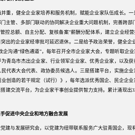
植并重，健全企业家培养和服务机制，赋能企业家队伍成长。一
门主管、多部门联动的协同解决企业重大问题机制，完善跨部门
、管控总额、自主分配、复核备案”薪酬分配体系，建立企业经
绩突出的企业家经审批可延迟退休。二是给予政治荣誉，健全企业
政企沟通“绿色通道”，每年召开全市企业家大会，专题听取企
评为青岛市杰出企业家、行业领军企业家、优秀企业家，以及获
人民代表大会代表、政协委员候选人。三是搭建平台，实施企业
创业创造的若干规定（试行）》，每年选派优秀国企、民企企业
搭建交流平台，为企业家干事创业提供智力支持。累计涌现出32
抓手促进中央企业和地方融合发展
党建与发展研究会，以党建为纽带联系服务广大驻青国企，现有