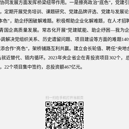
”协同发展方面发挥桥梁纽带作用。一是擦亮政治“底色”，党建引
”，定期开展党务培训、课题研究、党建品牌评选、党建与发展
本色”，助企纾困破解难题。积极帮助企业化解难题，在人才招
驻青国企高质量发展。常态化开展“党建赋能、助企纾困—我为
调解决党组织关系、历史遗留问题、项目建设等方面的难题14
添合作“亮色”，架桥铺路互利共赢。建立会长轮值、聘任“央地
近替代、链内循环。2023年央企省企在青投资项目302个，
，22个项目集中签约，总投资额467亿元。
扫一扫在手机打开当前页