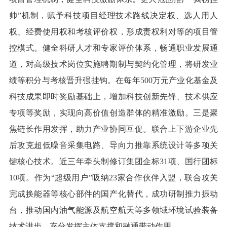
帅”机制，赋予科技项目经理技术路线决定权、选人用人
权、经费使用权和考核评价权，形成责权利对等的项目管
控模式。健全科研人才和专家评价体系，畅通职业发展通
道，对高级技术岗位实施聘期制与契约化管理，将研发业
绩等积分与考核晋升强挂钩。在每年500万元产业化基金及
科技成果即时奖励基础上，增加科技创新先锋、技术供应
专项等奖励，实现向高价值创造群体的精准激励。三是聚
焦链长作用发挥，助力产业协同互促。联合上下游企业先
后攻克超低噪音采集电路、导向力推靠系统设计等多项关
键核心技术。近三年牵头制修订集团企标31项、国行团标
10项。作为“超级用户”吸纳23家合作伙伴入盟，联合攻关
完成换能器等核心部件的国产化替代，成功研制推力振动
台，推动国内油气能源及航空航天等多领域环境试验装备
技术进步，充分发挥主体支撑和融通带动作用。