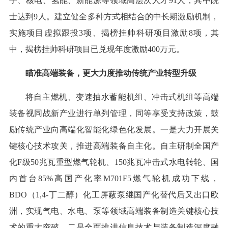
子、核电、氢能、新能源等领域高层次人才91人，其中院
士达到9人。建立健全多种方式相结合的中长期激励机制，
实施项目虚拟跟投3项、揭榜挂帅科研项目激励8项，其
中，揭榜挂帅科研项目已兑现年度激励400万元。
瞄准高端装备，更大力度推动传统产业转型升级
将自主燃机、变速抽水蓄能机组、冲击式机组等高端
装备视同战新产业进行单列管理，同等享受支持政策，鼓
励传统产业向高端化智能化绿色化发展。一是大力开展关
键核心技术攻关，推进高端装备自主化。自主研制全国产
化F级50兆瓦重型燃气轮机、150兆瓦冲击式水电转轮、国
内首台85%高国产化率M701F5燃气轮机成功下线，
BDO（1,4-丁二醇）化工屏蔽泵继国产化替代后又出口欧
洲，实现气电、水电、泵等领域高端装备制造关键核心技
术的重大突破。二是全面推进信息技术与装备制造深度融