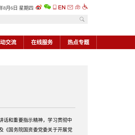
6年8月6日 星期四
动交流
在线服务
热点专题
讲话和重要指示精神，学习贯彻中
及《国务院国资委党委关于开展党