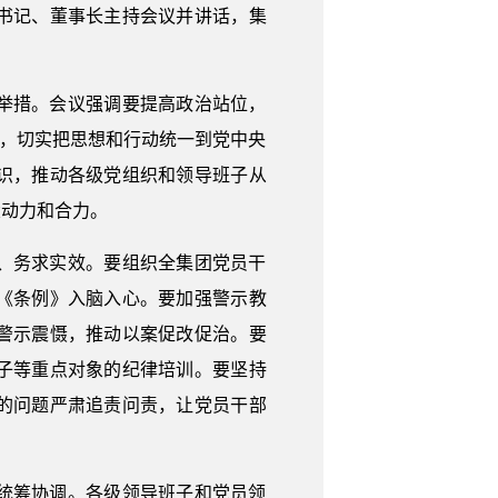
书记、董事长主持会议并讲话，集
举措。会议强调要提高政治站位，
”，切实把思想和行动统一到党中央
识，推动各级党组织和领导班子从
大动力和合力。
、务求实效。要组织全集团党员干
《条例》入脑入心。要加强警示教
警示震慑，推动以案促改促治。要
子等重点对象的纪律培训。要坚持
的问题严肃追责问责，让党员干部
统筹协调。各级领导班子和党员领