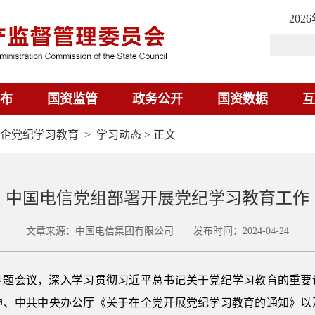
202
布
国资监管
政务公开
国资数据
互
企党纪学习教育
>
学习动态
> 正文
中国电信党组部署开展党纪学习教育工作
文章来源：中国电信集团有限公司 发布时间：2024-04-24
开专题会议，深入学习贯彻习近平总书记关于党纪学习教育的重要
神、中共中央办公厅《关于在全党开展党纪学习教育的通知》以