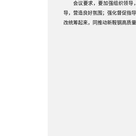
会议要求，要加强组织领导
导，营造良好氛围；强化督促指导
改统筹起来，同推动新鞍钢高质