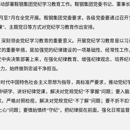
启动部署鞍钢集团党纪学习教育工作。鞍钢集团党委书记、董事
年4月至7月在全党开展。鞍钢集团党委要求，各级党委要通过召
课”、主题党日等方式对党纪学习教育作出安排。
，深刻领会党纪学习教育的重要意义。开展党纪学习教育是以习
求的重要举措，是加强党的纪律建设的一项基础性、经常性工作
党中央决策部署上来，在强化纪律教育、增强纪律观念、培养纪
定力，始终做到忠诚干净担当。
新时代中国特色社会主义思想为指导，高标准严要求，推动党纪学
中研学、讲好纪律党课，解决对党规党纪“不掌握”问题；要入脑
，严格对照检视，解决对党规党纪“不了解”问题；要不折不扣
上心”问题；要慎始慎终“守纪”，把纪律挺在前面，强化日常监