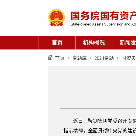
首页
机构概况
新闻发
首页
>
专题库
>
2024专题
>
国资央
近日，鞍钢集团党委召开专
指示精神，全面贯彻中央党的建