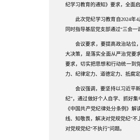
纪学习教育的通知》要求，全面
此次党纪学习教育自2024
同时指导基层党支部通过“三会一
会议要求，要提高政治站位
大决策，是落实全面从严治党要
要求，切实把思想和行动统一到
力、纪律定力、道德定力、抵腐
会议强调，要坚持以习近平
纪”，通过做好个人自学、抓好集
《中国共产党纪律处分条例》解读
线、知敬畏，解决对党规党纪“不
对党规党纪“不执行”问题。