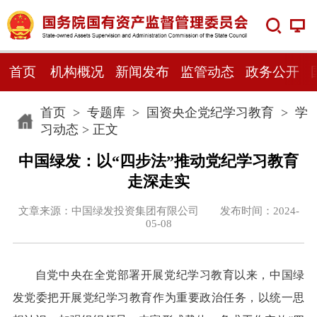
首页
机构概况
新闻发布
监管动态
政务公开
首页
>
专题库
>
国资央企党纪学习教育
>
学
习动态
> 正文
中国绿发：以“四步法”推动党纪学习教育
走深走实
文章来源：中国绿发投资集团有限公司 发布时间：2024-
05-08
自党中央在全党部署开展党纪学习教育以来，中国绿
发党委把开展党纪学习教育作为重要政治任务，以统一思