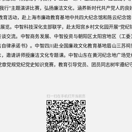
伴我行”主题演讲比赛，弘扬廉洁文化，涵养新时代共产党人的良
示教育活动，赴上海市廉政教育基地中共四大纪念馆和陈云纪念馆
展览。中智科技深化支部联学，赴太阳宫乡村文化园开展“党纪
座谈交流。中智商务发展、中智投资与朝阳区太阳宫地区（工委
洁自律承诺书》。中智四川赴全国廉政文化教育基地眉山三苏祠
念，邀请讲师授廉洁文化专题课。中智山东在黄河纪念地广场党
党章党规党纪党史知识竞赛，教育引导党员、团员同志树牢遵纪
扫一扫在手机打开当前页