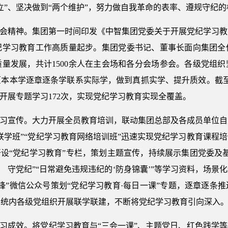
立”、坚决做到“两个维护”，努力做自我革命的表率、遵规守纪的
领会精神。集团第一时间印发《中智集团党委关于开展党纪学习
纪学习教育工作高质量起步。集团党委书记、董事长面向集团全
量发展，共计1500余人在主会场和各分会场参会。各级党组
本本学逐章逐条学联系实际学，做到真抓实学、提升质效。截至
式开展专题学习172次，实现党纪学习教育实现全覆盖。
学习宣传。大力开展全员教育培训，联动集团总部及各成员单位
联学班”“党纪学习教育网络培训班”迅速实现党纪学习教育课程
开设“党纪学习教育”专栏，策划主题宣传，持续展示集团党委及
 守党纪”“日常避免违规违纪的‘防身锦囊’”等学习资料，场
锋”微信公众号策划“党纪学习教育·每日一课”专题，逐章逐条
系统内各级党组织开展联学联建，不断将党纪学习教育引向深入
学习成效。将党纪学习教育与“三会一课”、主题党日、红色践学