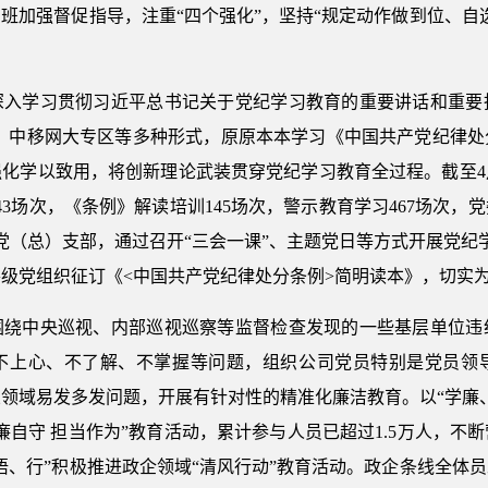
专班加强督促指导，注重“四个强化”，坚持“规定动作做到位、自
深入学习贯彻习近平总书记关于党纪学习教育的重要讲话和重要
学、中移网大专区等多种形式，原原本本学习《中国共产党纪律
强化学以致用，将创新理论武装贯穿党纪学习教育全过程。截至4
43场次，《条例》解读培训145场次，警示教育学习467场次，
层党（总）支部，通过召开“三会一课”、主题党日等方式开展党纪学
为各级党组织征订《<中国共产党纪律处分条例>简明读本》，切实
围绕中央巡视、内部巡视巡察等监督检查发现的一些基层单位违
不上心、不了解、不掌握等问题，组织公司党员特别是党员领
领域易发多发问题，开展有针对性的精准化廉洁教育。以“学廉
廉自守 担当作为”教育活动，累计参与人员已超过1.5万人，不
悟、行”积极推进政企领域“清风行动”教育活动。政企条线全体