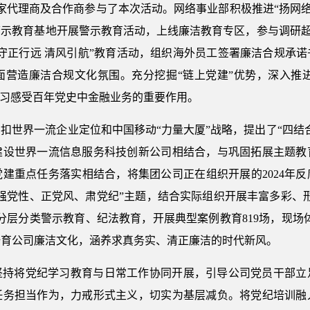
万家代理商及合作商参与了本次活动。网络事业部积极推进“扬网络
示教育基地开展警示教育活动，上线廉洁教育专区，参与调研超过
守正行远 清风引航”教育活动，组织海外员工签署廉洁合规承
营造廉洁合规文化氛围。充分挖掘“链上党建”优势，深入推进
学习感受百年党史中金融业务的重要作用。
扣世界一流企业定位和中国移动“力量大厦”战略，提出了“四结
建设世界一流信息服务科技创新公司相结合，与巩固拓展主题教
建重点任务落实相结合，将集团公司正在组织开展的2024年
强党性、正党风、肃党纪”主题，结合实际组织开展丰富多彩、
层分类警示教育、纪法教育，开展典型案例教育819场，现场体
培育公司廉洁文化，涵养求真务实、清正廉洁的时代新风。
坚持将党纪学习教育与日常工作协同开展，引导公司党员干部立
任务担当作为，力戒形式主义，切实为基层减负。将党纪培训融