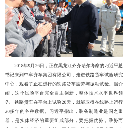
2018年9月26日，正在黑龙江齐齐哈尔考察的习近平总
书记来到中车齐车集团有限公司，走进铁路货车试验研究
中心，观看了正在进行的铁路货车疲劳与振动试验。据介
绍，这个试验平台完全自主创新，整体技术水平世界领
先，铁路货车在平台上试验20天，就能取得在线路上运行
20多年的各种数据。习近平指出，装备制造业是国之重
器，是实体经济的重要组成部分，要把握优势，乘势而