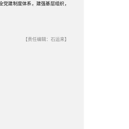
全党建制度体系，建强基层组织，
【责任编辑：石运来】