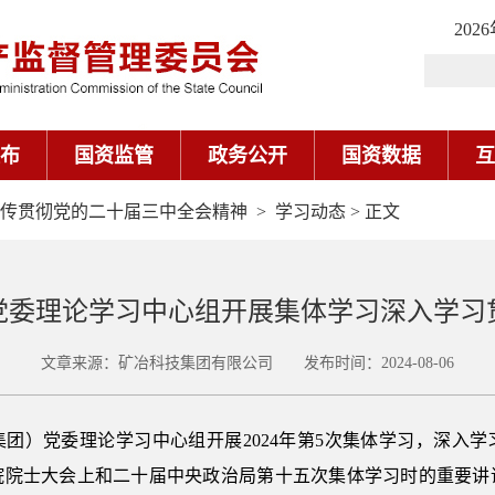
202
布
国资监管
政务公开
国资数据
互
传贯彻党的二十届三中全会精神
>
学习动态
> 正文
党委理论学习中心组开展集体学习深入学习
文章来源：矿冶科技集团有限公司 发布时间：2024-08-06
团）党委理论学习中心组开展2024年第5次集体学习，深入
院院士大会上和二十届中央政治局第十五次集体学习时的重要讲