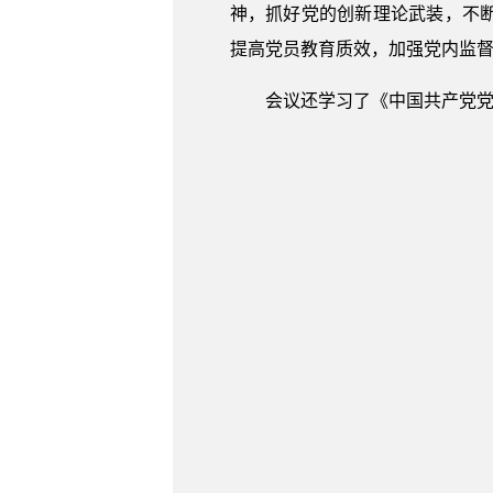
神，抓好党的创新理论武装，不
提高党员教育质效，加强党内监
会议还学习了《中国共产党