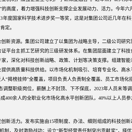
题”的高度，着力增强科技创新支撑企业发展动力、活力。今年六
023年度国家科学技术进步奖一等奖，这是对集团公司近几年在
和肯定。
合创新资源。集团公司建立了以集团为战略主导，二级公司研究
验证平台主抓工艺研究的三级研发体系。在集团层面建立了科技
业专家，深化对科技创新战略、政策、计划等决策支撑。组建智
业提供高质量科技供给。以市场化机制吸引、培育专业化、高水
人“揭榜挂帅”全覆盖，项目负责人负责制全覆盖、员工市场化
态调整职级岗位，薪酬上不封顶、下不保底，2023年人员末等调
形成400余人的全职业化市场化高水平创新团队，40%以上人员
发创新活力。发布实施由15项制度、办法、细则组成的科技创新
励机制，及时激励战功；设立“新型经营责任制突出贡献奖”，择