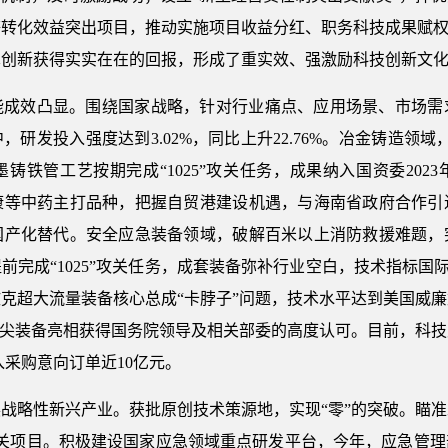
等转化效益突出项目，推动实施项目收益分红、职务科技成果赋权
术创新获得实实在在的回报，形成了重实效、强激励科技创新文
能成效凸显。围绕国家战略，针对行业痛点、应用场景、市场需
，研发投入强度达到3.02%，同比上升22.76%。冶金铸造领域
铸铁管工艺按期完成“1025”攻关任务，成果纳入国资委202
康等中药主打品种，把握自贸港建设机遇，与海南省政府合作引
国产化替代。安全应急装备领域，破解百米以上消防救援难题，
完成“1025”攻关任务，成套装备弥补行业空白，技术指标国
克超大流量装备核心总成“卡脖子”问题，技术水平达到美国威
精尖装备亮相获得国务院领导及相关部委的高度认可。目前，科
入采购意向订单近10亿元。
战略性新兴产业。获批原创技术策源地，实现“零”的突破。瞄
攻关项目。积极建设国家应急领域重点研发平台，今年，应急管