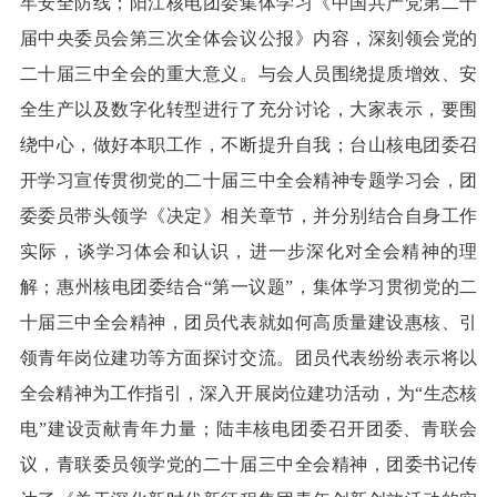
牢安全防线；阳江核电团委集体学习《中国共产党第二十
届中央委员会第三次全体会议公报》内容，深刻领会党的
二十届三中全会的重大意义。与会人员围绕提质增效、安
全生产以及数字化转型进行了充分讨论，大家表示，要围
绕中心，做好本职工作，不断提升自我；台山核电团委召
开学习宣传贯彻党的二十届三中全会精神专题学习会，团
委委员带头领学《决定》相关章节，并分别结合自身工作
实际，谈学习体会和认识，进一步深化对全会精神的理
解；惠州核电团委结合“第一议题”，集体学习贯彻党的二
十届三中全会精神，团员代表就如何高质量建设惠核、引
领青年岗位建功等方面探讨交流。团员代表纷纷表示将以
全会精神为工作指引，深入开展岗位建功活动，为“生态核
电”建设贡献青年力量；陆丰核电团委召开团委、青联会
议，青联委员领学党的二十届三中全会精神，团委书记传