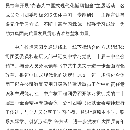
员青年开展“青春为中国式现代化挺膺担当”主题活动，各
成员公司团委积极采取集体学习、专题研讨、主题宣讲等
多元化学习方式，不断丰富学习载体，增强学习成效，为
助力集团高质量发展贡献青春智慧和力量。
中广核运营团委通过线上、线下相结合的方式组织公
司团委委员和基层支部书记集中学习党的二十届三中全会
精神。与会人员分段领学《中共中央关于进一步全面深化
改革、推进中国式现代化的决定》原文，进一步强化全体
团干部在公司数智应用升级系统建设重点工作中的责任意
识和主观能动性；中广核工程团委召开学习贯彻党的二十
届三中全会精神专题会议，公司团委书记就全会精神进行
了传达，与会人员分享了学习心得。通过“原原本本学、联
系实际学、创新形式学”等方式，进一步激发广大团员青年