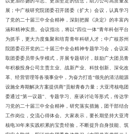
以更加昂扬的斗志、更加坚定的信念，助力公司高质量发
展；中广核研究院团委召开团委（扩大）会议，认真学习
了党的二十届三中全会精神，深刻把握《决定》的丰富内
涵和精神实质。会议指出，将以“四位一体”青年科创平台
为抓手，更大力度集聚和培育青年科研人才；中广核苏州
院团委召开党的二十届三中全会精神专题学习会，会议采
取团委委员带头学模式，开展专题研讨，鼓励广大团员青
年积极投身公司主责主业、战新产业、科技创新、深化改
革、经营管理等各项事业中，为奋力打造“领先的清洁能源
设施全寿期解决方案提供商”贡献青春力量；大亚湾核电团
委通过“第一议题”、专题学习、座谈讨论等形式，传达学
习党的二十届三中全会精神，研究落实措施，团干部结合
工作岗位，交流心得体会。大家表示，要长期坚持大亚湾
核电30年来实践积累的宝贵经验，不断提升自身技能、筑