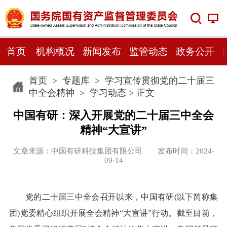
首页
机构概况
新闻发布
监管动态
政务公开
首页
>
专题库
>
学习宣传贯彻党的二十届三
中全会精神
>
学习动态
> 正文
中国有研：深入开展党的二十届三中全会
精神“大宣讲”
文章来源：中国有研科技集团有限公司 发布时间：2024-
09-14
党的二十届三中全会召开以来，中国有研(以下简称集
团)党委精心组织开展全会精神“大宣讲”行动。截至目前，