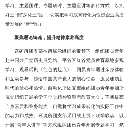
学习、主题团课、专题研讨、主题宣讲等多种方式，以抓
好三“聚”深化三“度”，切实把学习成果转化为促进企业高质
量发展的“青”动力。
聚焦理论铸魂，提升精神素养高度
选矿所团支部在所属党组织的带领下，组织团员青年
赴中国共产党历史展览馆、平谷区红谷党员教育基地参观
学习、观看话剧《红色的起点》，团员青年通过亲身体验
和互动参与，感悟中国共产党人的初心使命，激发建功新
时代的信心和热情。自动化所团支部组织团员青年参加所
属党组织开展的学习全会精神暨警示教育大会，不断提高
自身素质和业务能力，自觉将学习成果转化为实际工作中
的动力和成效。环境所团支部采用线上线下联学联动，以
开展“青年大讲堂”等方式组织团员青年开展专题学习，筑