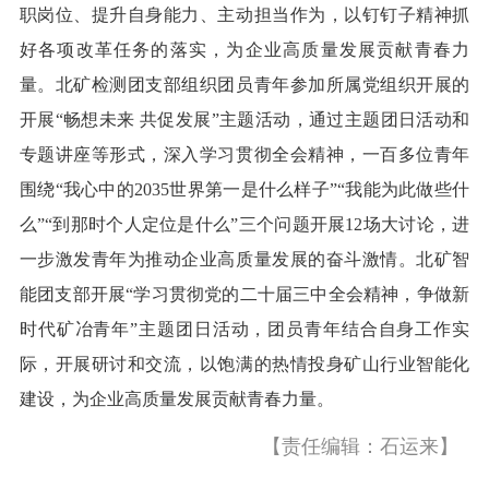
职岗位、提升自身能力、主动担当作为，以钉钉子精神抓
好各项改革任务的落实，为企业高质量发展贡献青春力
量。北矿检测团支部组织团员青年参加所属党组织开展的
开展“畅想未来 共促发展”主题活动，通过主题团日活动和
专题讲座等形式，深入学习贯彻全会精神，一百多位青年
围绕“我心中的2035世界第一是什么样子”“我能为此做些什
么”“到那时个人定位是什么”三个问题开展12场大讨论，进
一步激发青年为推动企业高质量发展的奋斗激情。北矿智
能团支部开展“学习贯彻党的二十届三中全会精神，争做新
时代矿冶青年”主题团日活动，团员青年结合自身工作实
际，开展研讨和交流，以饱满的热情投身矿山行业智能化
建设，为企业高质量发展贡献青春力量。
【责任编辑：石运来】