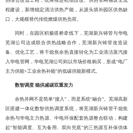
热综合改造工程，统筹推进机组技改、供热管网铺设全流
程建设，新增稳定清洁供热产能，从源头填补园区供热缺
口，大规模替代传统燃煤供热负荷。
同时，在园区积极搭桥牵线下，芜湖新兴铸管与华电
芜湖公司达成联合供热战略合作，芜湖新兴铸管改造设
备、优化工艺，将干熄焦余热直接转化为工业清洁蒸汽接
入华电管网，华电芜湖公司则以市场价格购买，形成“电厂
主力供能+工业余热补能”的低碳供能新模式。
数智调度 稳供减碳双重发力
余热并网不是简单“接入”，而是系统“融合”。芜湖高新
区搭建一体化数智供热调度系统，将芜湖新兴铸管干熄焦
余热与华电主力热源、中电环保配套热源整合联动，构建
起“智能调度、互为备用、双向兜底”的三热源互补保供体