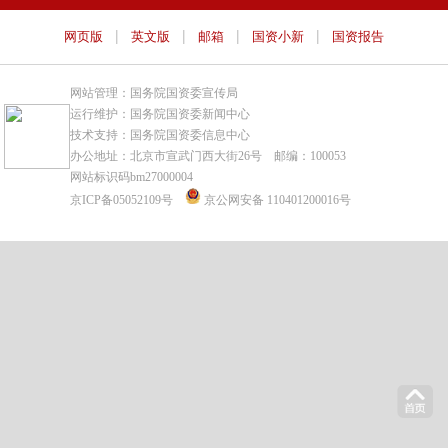
|
|
|
|
网页版
英文版
邮箱
国资小新
国资报告
网站管理：国务院国资委宣传局
运行维护：国务院国资委新闻中心
技术支持：国务院国资委信息中心
办公地址：北京市宣武门西大街26号 邮编：100053
网站标识码bm27000004
京ICP备05052109号
京公网安备 110401200016号