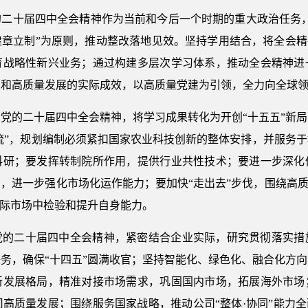
的二十届四中全会精神作为当前和今后一个时期的重大政治任务，
章立制”为原则，推动整改落地见效。坚持学用结合，将全会精
育战略性新兴业务；通过构建多层次学习体系，推动全会精神进
型和高质量发展的实际成效，以高质量党建为引领，全力向全球
党的二十届四中全会精神，将学习成果转化为开创“十五五”新
一流”，规划编制必须紧扣国家农业科技创新的整体安排，并服务
科研；要发挥转制院所作用，提供行业共性技术；要进一步深化
，进一步强化市场化运作能力；要加快“走出去”步伐，围绕高质
国际市场中检验和提升自身能力。
党的二十届四中全会精神，紧密结合企业实际，研究贯彻落实措
务，确保“十四五”圆满收官；坚持智能化、绿色化、融合化方
新发展格局，精准对接市场需求，巩固国内市场，拓展海外市场
司高质量发展；围绕服务国家战略，推动公司“整体·协同”能力全